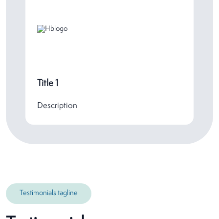
Title 1
Description
Testimonials tagline