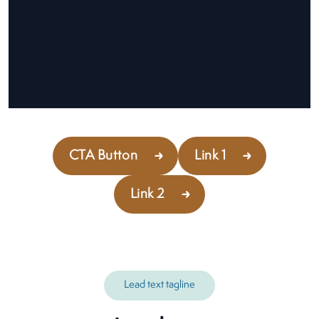
CTA Button
Link 1
Link 2
Lead text tagline